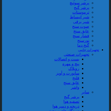
پرشر سوئیچ
پرشر گیج
ترموستات
شیر انبساط
شیر برقی
صوت سنج
عایق سنج
فشار سنج
نورسنج
گیج دما
تجهیزات جانبی
تجهیزات صنعتی
بست و اتصالات
پیچ و مهره
روپلاک
ساپورت و آویز
فلنج
عایق سنج
واشر
سایر
پرشر گیج
تصفیه هوا
دریچه و دمپر هوا
دستگاه های سنجش