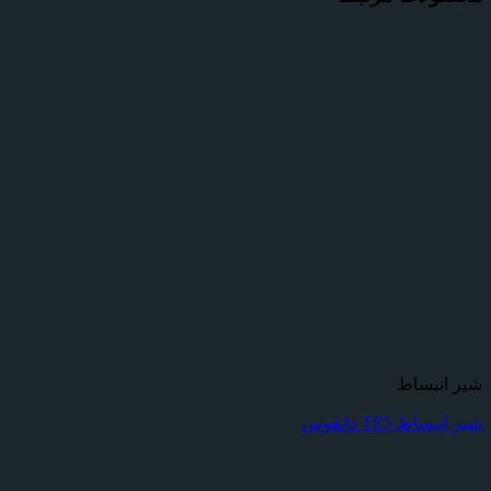
شیر انبساط
شیر انبساط TE5 دانفوس