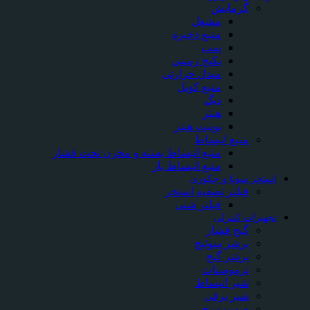
گرمایش
مشعل
منبع ذخیره
پمپ
پکیج زمینی
مبدل حرارتی
منبع کویل
دیگ
هیتر
یونیت هیتر
منبع انبساط
منبع انبساط بسته و مخزن تحت فشار
منبع انبساط باز
استخر سونا و جکوزی
فیلتر تصفیه استخر
فیلتر شنی
تجهیزات کنترلی
گیج فشار
پرشر سوئیچ
پرشر گیج
ترموستات
شیر انبساط
شیر برقی
صوت سنج