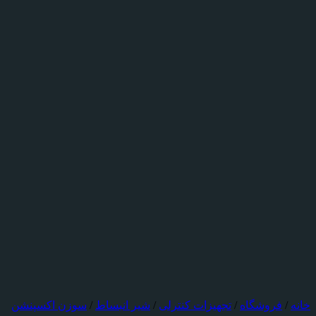
خانه
/
فروشگاه
/
تجهیزات کنترلی
/
شیر انبساط
/
سوزن اکسپنشن