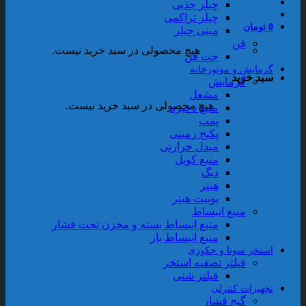
چیلر جذبی
چیلر تراکمی
0
تومان
مینی چیلر
فن
هیچ محصولی در سبد خرید نیست.
جت فن
گرمایش و موتورخانه
سبد خرید
گرمایش
مشعل
هیچ محصولی در سبد خرید نیست.
منبع ذخیره
پمپ
پکیج زمینی
مبدل حرارتی
منبع کویل
دیگ
هیتر
یونیت هیتر
منبع انبساط
منبع انبساط بسته و مخزن تحت فشار
منبع انبساط باز
استخر سونا و جکوزی
فیلتر تصفیه استخر
فیلتر شنی
تجهیزات کنترلی
گیج فشار