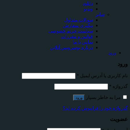
دانلود
ویدیو
سایر
سوالات متداول
پیگیری سفارش
سیاست حریم خصوصی
قوانین و مقررات
تماس با ما
درباره یوسرویس آنلاین
ورود
ورود
نام کاربری یا آدرس ایمیل
*
گذرواژه
*
مرا به خاطر بسپار
ورود
گذرواژه خود را فراموش کرده اید؟
عضویت