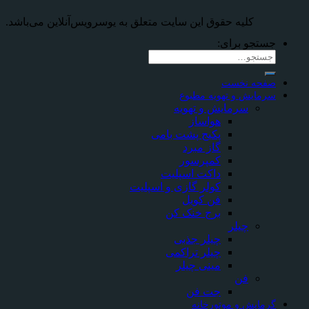
کلیه حقوق این سایت متعلق به یوسرویس‌آنلاین می‌‌باشد.
جستجو برای:
صفحه نخست
سرمایش و تهویه مطبوع
سرمایش و تهویه
هواساز
پکیج پشت بامی
گاز مبرد
کمپرسور
داکت اسپلیت
کولر گازی و اسپلیت
فن کویل
برج خنک کن
چیلر
چیلر جذبی
چیلر تراکمی
مینی چیلر
فن
جت فن
گرمایش و موتورخانه