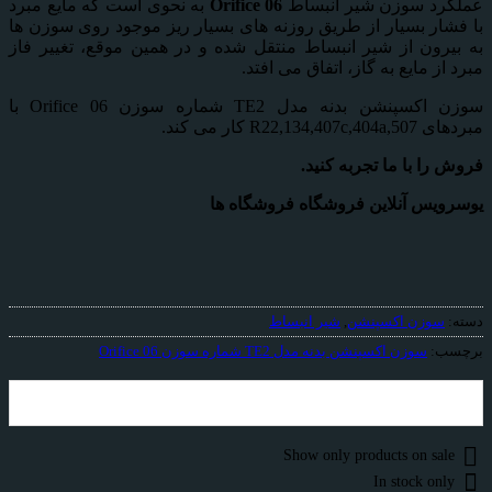
عملکرد سوزن شیر انبساط
Orifice 06
به نحوی است که مایع مبرد
با فشار بسیار از طریق روزنه های بسیار ریز موجود روی سوزن ها
به بیرون از شیر انبساط منتقل شده و در همین موقع، تغییر فاز
مبرد از مایع به گاز، اتفاق می افتد.
سوزن اکسپنشن بدنه مدل TE2 شماره سوزن Orifice 06 با
مبردهای R22,134,407c,404a,507 کار می کند.
فروش را با ما تجربه کنید.
یوسرویس آنلاین فروشگاه فروشگاه ها
دسته:
سوزن اکسپنشن
,
شیر انبساط
برچسب:
سوزن اکسپنشن بدنه مدل TE2 شماره سوزن Orifice 06
Show only products on sale
In stock only