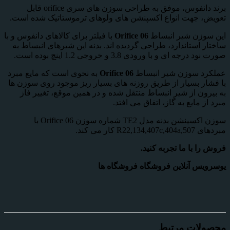
برند دانفوس، موفق به طراحی سوزن های سری orifice قابل
تعویض، جهت انواع اکسپنشن های ولوهای ترموستاتیک شده است.
این سوزن شیر انبساط
Orifice 06
با فیلتر برای کالاهای دانفوس و با
ساختار استاندارد، طراحی گردیده اند. بدنه این شیرهای انبساط به
صورت نود درجه ای و با ورودی 3.8 و خروجی 1.2 اینچ بوده است.
عملکرد سوزن شیر انبساط
Orifice 06
به نحوی است که مایع مبرد
با فشار بسیار از طریق روزنه های بسیار ریز موجود روی سوزن ها
به بیرون از شیر انبساط منتقل شده و در همین موقع، تغییر فاز
مبرد از مایع به گاز، اتفاق می افتد.
سوزن اکسپنشن بدنه مدل TE2 شماره سوزن Orifice 06 با
مبردهای R22,134,407c,404a,507 کار می کند.
فروش را با ما تجربه کنید.
یوسرویس آنلاین فروشگاه فروشگاه ها
محصولات مرتبط