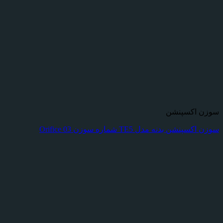
سوزن اکسپنشن
سوزن اکسپنشن بدنه مدل TE5 شماره سوزن Orifice 03