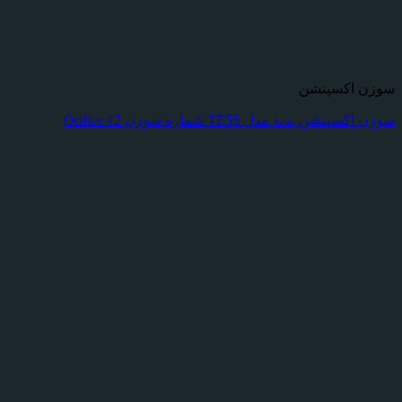
سوزن اکسپنشن
سوزن اکسپنشن بدنه مدل TE55 شماره سوزن Orifice 12