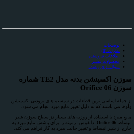
توضیحات
نظرات (0)
اطلاعات فروشنده
محصولات بیشتر
سوال از فروشنده
سوزن اکسپنشن بدنه مدل
TE2
شماره
سوزن
Orifice 06
از جمله اساسی ترین قطعات در سیستم های برودتی اکسپنشن
ولوها می باشند که به دلیل تغییر مایع مبرد انجام می شود.
مایع مبرد با استفاده از روزنه های بسیار دز سطح سوزن شیر
انبساط
Orifice 06
، دانفوس، زمینه را برای پاشش مایع مبرد به
خارج از شیر انبساط و تغییر حالت مبرد به گاز فراهم می کند.