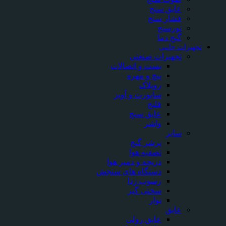
عایق سنج
فشار سنج
نورسنج
گیج دما
تجهیزات جانبی
تجهیزات صنعتی
بست و اتصالات
پیچ و مهره
روپلاک
ساپورت و آویز
فلنج
عایق سنج
واشر
سایر
پرشر گیج
تصفیه هوا
دریچه و دمپر هوا
دستگاه های سنجش
رسوب زدا
سختی گیر
نوار
عایق
عایق رولی