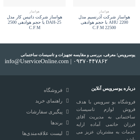
هواساز
هواساز
هواساز شرکت آذرنسيم مدل
هواساز شرکت داتیس کار مدل
AHU 2200 با حجم هوادهی
DAH-25 با حجم هوادهی 2500
C.F.M
22500 C.F.M
یوسرویس؛ معرفی، بررسی و مقایسه تجهیزات و تاسیسات ساختمانی
info@UserviceOnline.com | ۰۹۳۷۰۴۴۷۸۶۲
درباره یوسرویس آنلاین
فروشگاه
راهنمای خرید
فروشگاه یو سرویس با هدف
فروش لوازم تاسیسات
پیگیری سفارشات
ساختمانی به مدیریت آقای
برندها
فرزان حاتمی آماده ارایه
خدمات به مشتریان عزیز می
لیست علاقه‌مندی‌ها
باشد.