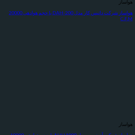
هواساز شرکت داتیس کار مدل DAH-200 با حجم هوادهی 20000
هواساز شرکت آذرنسيم مدل AHU 1000 با حجم هوادهی 10000