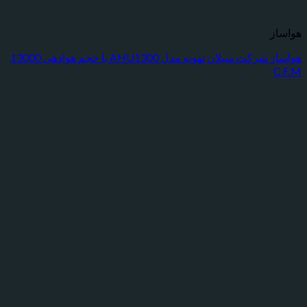
هواساز شرکت سبلان تهویه مدل AHU1300 با حجم هوادهی 13000