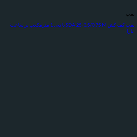
پمپ کف کش SDA 25-3.5/0.75 M با دبی 1 مترمکعب بر ساعت