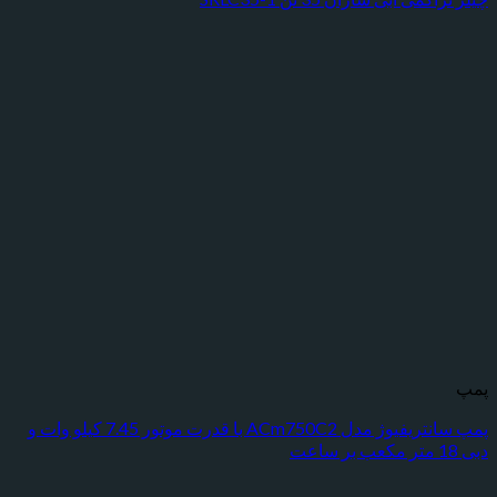
پمپ سانتریفیوژ مدل ACm750C2 با قدرت موتور 7.45 کیلو وات و