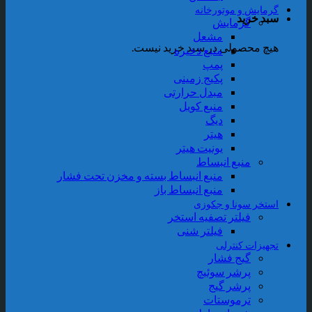
رمایش و موتورخانه
بد خرید
گرمایش
مشعل
یچ محصولی در سبد خرید نیست.
منبع ذخیره
پمپ
پکیج زمینی
مبدل حرارتی
منبع کویل
دیگ
هیتر
یونیت هیتر
منبع انبساط
منبع انبساط بسته و مخزن تحت فشار
منبع انبساط باز
ستخر سونا و جکوزی
فیلتر تصفیه استخر
فیلتر شنی
جهیزات کنترلی
گیج فشار
پرشر سوئیچ
پرشر گیج
ترموستات