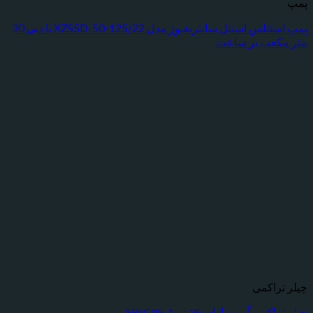
پمپ استنلس استیل سانتریفیوژ مدل XZS5D-50-125/22 با دبی 30
عب بر ساعت
راکمی
 آبی ساران 35 تن SRLC35-1