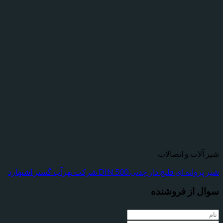
ت و اتصالات
فلنج دار چدنی DIN 500 شرکت نهرآب گستر اشتهارد
از فروشنده