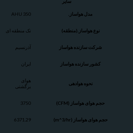
سایر
مدل هواساز.
AHU 350
نوع هواساز.(منطقه)
تک منطقه ای
شرکت سازنده هواساز
آذرنسيم
کشور سازنده هواساز
ایران
هوای
نحوه هوادهی
برگشتی
حجم هوای هواساز (CFM)
3750
حجم هوای هواساز (m^3/hr)
6371.29