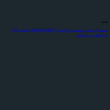
پمپهای آبرسانی صنعتی لوارا مدل 46SV8N300T با آبدهی 175
عب بر ساعت