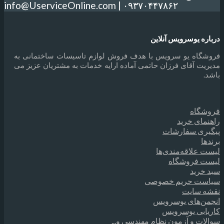
info@UserviceOnline.com | ۰۹۳۷۰۴۴۷۸۶۲
یوسرویس آنلاین
ه یو سرویس با هدف فروش لوازم تاسیسات ساختمانی به
آقای فرزان حاتمی آماده ارایه خدمات به مشتریان عزیز می
اه
ی خرید
 سفارشات
لاقه‌مندی‌ها
فروشگاه
ید
 حریم خصوصی
سایت
های یوسرویس
ی یوسرویس
 و آزمون نظام مهندسی و...