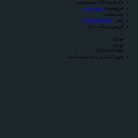
ام فروشگاه:
یوسرویس
روشنده:
یوسرویس
ب سایت:
لفن:
09370447862
درس:
سعادت آباد
هران
هران
815626548
نوز امتیازی داده نشده است!