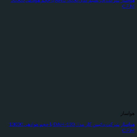
هواساز شرکت داتیس کار مدل DAH-130 با حجم هوادهی 13000