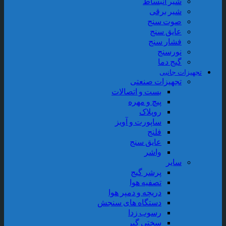
شیر انبساط
شیر برقی
صوت سنج
عایق سنج
فشار سنج
نورسنج
گیج دما
جهیزات جانبی
تجهیزات صنعتی
بست و اتصالات
پیچ و مهره
روپلاک
ساپورت و آویز
فلنج
عایق سنج
واشر
سایر
پرشر گیج
تصفیه هوا
دریچه و دمپر هوا
دستگاه های سنجش
رسوب زدا
سختی گیر