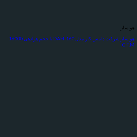
هواساز شرکت داتیس کار مدل DAH-160 با حجم هوادهی 16000