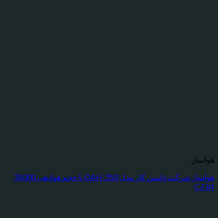
هواساز شرکت داتیس کار مدل DAH-350 با حجم هوادهی 35000