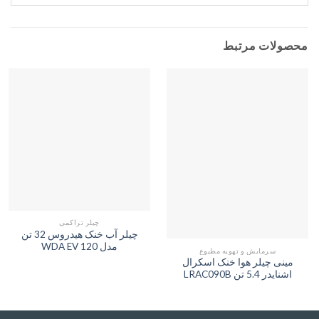
محصولات مرتبط
چیلر تراکمی
چیلر آب خنک هیدروس 32 تن
مدل WDA EV 120
سرمایش و تهویه مطبوع
مینی چیلر هوا خنک اسکرال
اشنایدر 5.4 تن LRAC090B