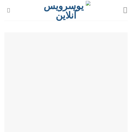
Skip
جهت درج تبلیغات در صفحات
to
سایت userviceonline.com روی
درخواست تبلیغات
content
لینک کلیک کنید.