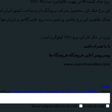
برج خنک کننده 40 تن تهویه-گالوانیزه-مدلVXT-40
این برج خنک کن، محصول شرکت پرتو آبگردان و ساخت کشور ایران است
شکل ظاهری این برج مکعبی و جنس بدنه برج، فایبرگلاس و جریان هوا
وزن در حال کار این برج، 910 کیلوگرم است.
با ما همراه باشید
یوسرویس آنلاین فروشگاه فروشگاه ها
www.userviceonline.com
تهویه
دسته:
برج خنک کن
,
برج خنک کن تهویه
,
سرمایش و تهویه مطبوع
برچس
Show only products on sale
In stock only