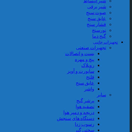
شیر انبساط
شیر برقی
صوت سنج
عایق سنج
فشار سنج
نورسنج
گیج دما
تجهیزات جانبی
تجهیزات صنعتی
بست و اتصالات
پیچ و مهره
روپلاک
ساپورت و آویز
فلنج
عایق سنج
واشر
سایر
پرشر گیج
تصفیه هوا
دریچه و دمپر هوا
دستگاه های سنجش
رسوب زدا
سختی گیر