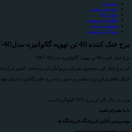
توضیحات
توضیحات تکمیلی
نظرات (0)
اطلاعات فروشنده
محصولات بیشتر
سوال از فروشنده
برج خنک کننده 40 تن تهویه-گالوانیزه-مدلVXT-40
برج خنک کننده 40 تن تهویه-گالوانیزه-مدلVXT-40
این برج خنک کن، محصول شرکت پرتو آبگردان و ساخت کشور ایران است
شکل ظاهری این برج مکعبی و جنس بدنه برج، فایبرگلاس و جریان هوا
وزن در حال کار این برج، 910 کیلوگرم است.
با ما همراه باشید
یوسرویس آنلاین فروشگاه فروشگاه ها
www.userviceonline.com