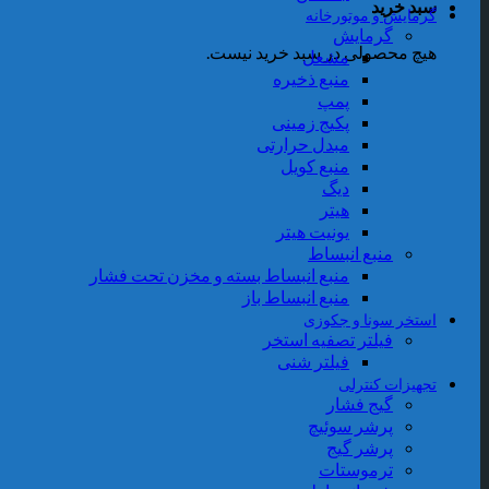
سبد خرید
گرمایش و موتورخانه
گرمایش
هیچ محصولی در سبد خرید نیست.
مشعل
منبع ذخیره
پمپ
پکیج زمینی
مبدل حرارتی
منبع کویل
دیگ
هیتر
یونیت هیتر
منبع انبساط
منبع انبساط بسته و مخزن تحت فشار
منبع انبساط باز
استخر سونا و جکوزی
فیلتر تصفیه استخر
فیلتر شنی
تجهیزات کنترلی
گیج فشار
پرشر سوئیچ
پرشر گیج
ترموستات