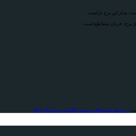
. مدار این برج بازاست.
ی برج، جریان متقاطع است.
ب:
برج خنک کننده 40 تن تهویه-گالوانیزه-مدلVXT-40