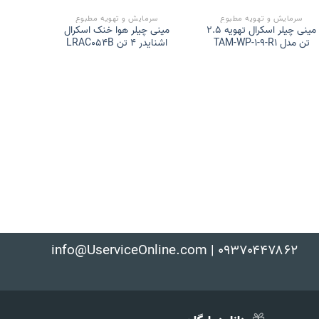
سرمایش و تهویه مطبوع
سرمایش و تهویه مطبوع
مینی چیلر اسکرال تهویه 2.5
مینی چیلر هوا خنک اسکرال
تن مدل TAM-WP-1-9-R1
اشنایدر 4 تن LRAC054B
گالوانیز
info@UserviceOnline.com | ۰۹۳۷۰۴۴۷۸۶۲