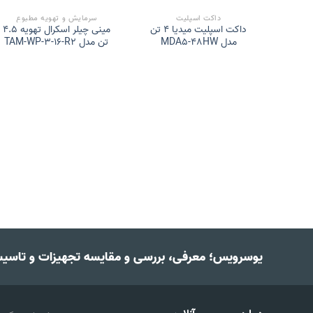
داکت اسپلیت
سرمایش و تهویه مطبوع
داکت اسپلیت میدیا 4 تن
مینی چیلر اسکرال تهویه 4.5
مدل MDA5-48HW
تن مدل TAM-WP-3-16-R2
بوع
سکرال
2 تن
یوسرویس؛ معرفی، بررسی و مقایسه تجهیزات و تاسی