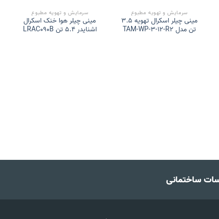
سرمایش و تهویه مطبوع
سرمایش و تهویه مطبوع
مینی چیلر اسکرال تهویه 3.5
مینی چیلر هوا خنک اسکرال
تن مدل TAM-WP-3-12-R2
اشنایدر 5.4 تن LRAC090B
سات ساختمانی