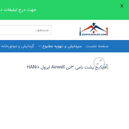
X
جهت درج تبلیغات در صفحات سایت line.com
Skip
جستجو
to
برای:
content
صفحه نخست
سرمایش و تهویه مطبوع
گرمایش و موتورخانه