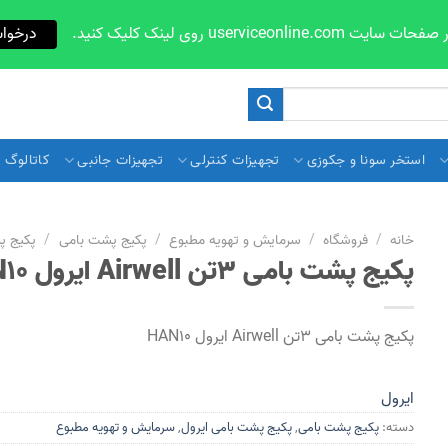
userviceon روی لینک کلیک کنید.
درخوا
استخر سونا و جکوزی
تجهیزات کنترلی
تجهیزات جانبی
کاتالوگ و 
خانه
/
فروشگاه
/
سرمایش و تهویه مطبوع
/
پکیج پشت بامی
/
پکیج پ
پکیج پشت بامی 3تن Airwell ایرول HAN10
پکیج پشت بامی 3تن Airwell ایرول HAN10
ایرول
دسته:
پکیج پشت بامی
,
پکیج پشت بامی ایرول
,
سرمایش و تهویه مطبوع