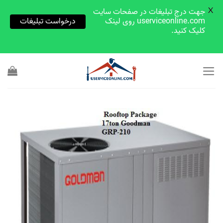
X
جهت درج تبلیغات در صفحات سایت
userviceonline.com روی لینک
درخواست تبلیغات
کلیک کنید.
Skip
to
content