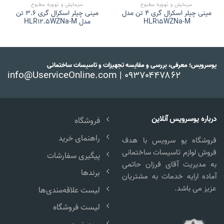
سرمایش و تهویه مطبوع
سرمایش و تهویه مطبوع
مینی چیلر اسکرال گری 4 تن مدل
مینی چیلر اسکرال گری 3.6 تن
HLR15WZNa-M
مدل HLR12.5WZNa-M
یوسرویس؛ معرفی، بررسی و مقایسه تجهیزات و تاسیسات ساختمانی
info@UserviceOnline.com | ۰۹۳۷۰۴۴۷۸۶۲
درباره یوسرویس آنلاین
فروشگاه
راهنمای خرید
فروشگاه یو سرویس با هدف
فروش لوازم تاسیسات ساختمانی
پیگیری سفارشات
به مدیریت آقای فرزان حاتمی
برندها
آماده ارایه خدمات به مشتریان
عزیز می باشد.
لیست علاقه‌مندی‌ها
لیست فروشگاه