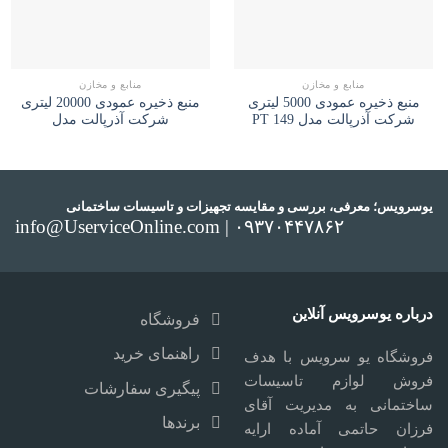
منابع و مخازن
منابع و مخازن
منبع ذخیره عمودی 5000 لیتری
منبع ذخیره عمودی 20000 لیتری
شرکت آذرپالت مدل PT 149
شرکت آذرپالت مدل
یوسرویس؛ معرفی، بررسی و مقایسه تجهیزات و تاسیسات ساختمانی
info@UserviceOnline.com | ۰۹۳۷۰۴۴۷۸۶۲
درباره یوسرویس آنلاین
فروشگاه
راهنمای خرید
فروشگاه یو سرویس با هدف
فروش لوازم تاسیسات
پیگیری سفارشات
ساختمانی به مدیریت آقای
برندها
فرزان حاتمی آماده ارایه