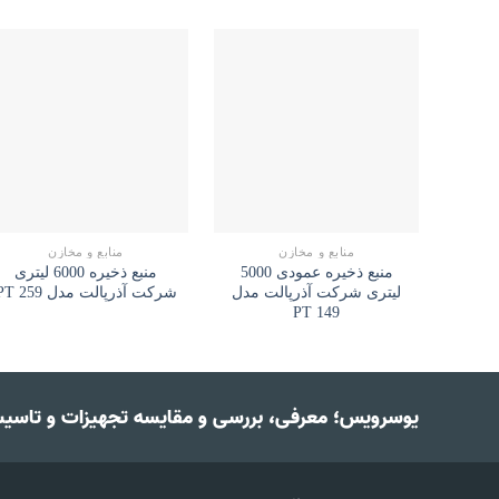
منابع و مخازن
منابع و مخازن
منبع ذخیره عمودی 5000
منبع ذخیره 6000 لیتری
لیتری شرکت آذرپالت مدل
شرکت آذرپالت مدل PT 259
PT 149
یوسرویس؛ معرفی، بررسی و مقایسه تجهیزات و تاسی