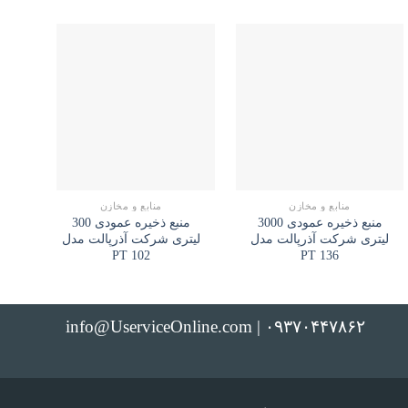
منابع و مخازن
منابع و مخازن
منبع ذخیره عمودی 3000
منبع ذخیره عمودی 300
لیتری شرکت آذرپالت مدل
لیتری شرکت آذرپالت مدل
لی
PT 102
PT 136
info@UserviceOnline.com | ۰۹۳۷۰۴۴۷۸۶۲