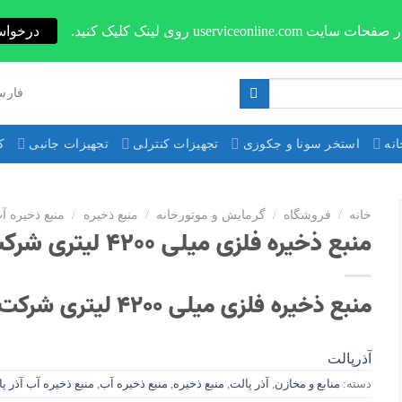
userviceonli روی لینک کلیک کنید.
درخواس
فارس
نه
استخر سونا و جکوزی
تجهیزات کنترلی
تجهیزات جانبی
ک
خانه
/
فروشگاه
/
گرمایش و موتورخانه
/
منبع ذخیره
/
منبع ذخیره آ
منبع ذخیره فلزی میلی 4200 لیتری شرکت آذرپالت مدل PT 211
منبع ذخیره فلزی میلی 4200 لیتری شرکت آذرپالت مدل PT 211
آذرپالت
دسته:
منابع و مخازن
,
آذر پالت
,
منبع ذخیره
,
منبع ذخیره آب
,
منبع ذخیره آب آذر پ