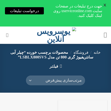
X
جهت درج تبلیغات در صفحات
سایت userviceonline.com روی
درخواست تبلیغات
لینک کلیک کنید.
Skip
to
content
خانه
/
فروشگاه
/
محصولات برچسب خورده “چیلر آبی
سانتریفیوژ گری 800 تن مدل LSBLX800SVS”
فیلتر