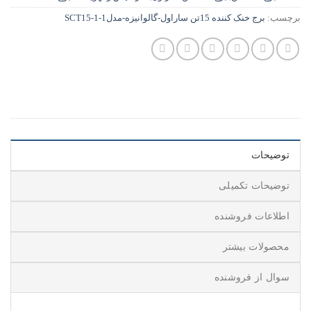
برچسب:
برج خنک کننده 15تن ساراول-گالوانیزه-مدلSCT15-1-1
توضیحات
توضیحات تکمیلی
اطلاعات فروشنده
محصولات بیشتر
سوال از فروشنده