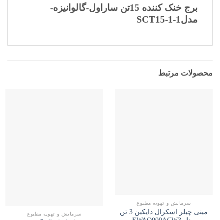
برج خنک کننده 15تن ساراول-گالوانیزه-
مدلSCT15-1-1
محصولات مرتبط
سرمایش و تهویه مطبوع
مینی چیلر اسکرال دایکین 3 تن
سرمایش و تهویه مطبوع