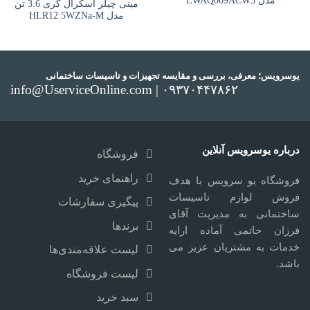
مدل EWAQ009ACW3
مینی چیلر اسکرال گری 3.6 تن
مدل HLR12.5WZNa-M
یوسرویس؛ معرفی، بررسی و مقایسه تجهیزات و تاسیسات ساختمانی
info@UserviceOnline.com | ۰۹۳۷۰۴۴۷۸۶۲
درباره یوسرویس آنلاین
فروشگاه
راهنمای خرید
فروشگاه یو سرویس با هدف
فروش لوازم تاسیسات
پیگیری سفارشات
ساختمانی به مدیریت آقای
برندها
فرزان حاتمی آماده ارایه
خدمات به مشتریان عزیز می
لیست علاقه‌مندی‌ها
باشد.
لیست فروشگاه
سبد خرید