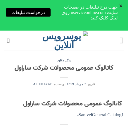
X
جهت درج تبلیغات در صفحات
سایت userviceonline.com روی
درخواست تبلیغات
لینک کلیک کنید.
Skip
to
content
بلاگ
,
دانلود
کاتالوگ عمومی محصولات شرکت ساراول
تاریخ:
7 مرداد 1399
نویسنده:
A HEDAYAT
کاتالوگ عمومی محصولات شرکت ساراول
SaravelGeneral Catalog1-