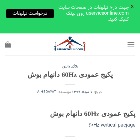
X
جهت درج تبلیغات در صفحات سایت
userviceonline.com روی لینک
درخواست تبلیغات
کلیک کنید.
Skip
to
content
بلاگ
,
دانلود
پکیج عمودی 60Hz دانهام بوش
تاریخ:
7 مرداد 1399
نویسنده:
A HEDAYAT
پکیج عمودی 60Hz دانهام بوش
60Hz vertical pacjage