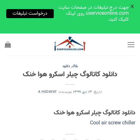
X
جهت درج تبلیغات در صفحات سایت
userviceonline.com روی لینک
درخواست تبلیغات
کلیک کنید.
Skip
to
content
بلاگ
,
دانلود
دانلود کاتالوگ چیلر اسکرو هوا خنک
تاریخ:
13 دی 1399
نویسنده:
A HEDAYAT
دانلود کاتالوگ چیلر اسکرو هوا خنک
Cool air screw chiller