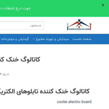
X
جهت درج تبلیغات در صفحات سایت line.com
Skip
جستجو
to
برای:
content
صفحه نخست
سرمایش و تهویه مطبوع
گرمایش و موتورخانه
کاتالوگ خنک کنن
تاریخ:
4 مرداد 399
کاتالوگ خنک کننده تابلوهای الکتری
cooler electric board