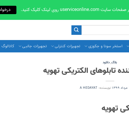
userviceon روی لینک کلیک کنید.
درخوا
استخر سونا و جکوزی
تجهیزات کنترلی
تجهیزات جانبی
کاتالوگ و 
بلاگ
,
دانلود
ده تابلوهای الکتریکی تهویه
1
نویسنده:
A HEDAYAT
کی تهویه