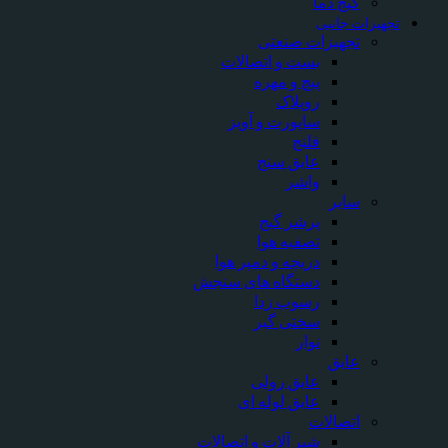
گیج دما
تجهیزات جانبی
تجهیزات صنعتی
بست و اتصالات
پیچ و مهره
روپلاک
ساپورت و آویز
فلنج
عایق سنج
واشر
سایر
پرشر گیج
تصفیه هوا
دریچه و دمپر هوا
دستگاه های سنجش
رسوب زدا
سختی گیر
نوار
عایق
عایق رولی
عایق لوله ای
اتصالات
شیر آلات و اتصالات