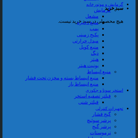
گرمایش و موتورخانه
سبد خرید
گرمایش
مشعل
هیچ محصولی در سبد خرید نیست.
منبع ذخیره
پمپ
پکیج زمینی
مبدل حرارتی
منبع کویل
دیگ
هیتر
یونیت هیتر
منبع انبساط
منبع انبساط بسته و مخزن تحت فشار
منبع انبساط باز
استخر سونا و جکوزی
فیلتر تصفیه استخر
فیلتر شنی
تجهیزات کنترلی
گیج فشار
پرشر سوئیچ
پرشر گیج
ترموستات