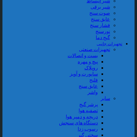
شیر انبساط
شیر برقی
صوت سنج
عایق سنج
فشار سنج
نورسنج
گیج دما
تجهیزات جانبی
تجهیزات صنعتی
بست و اتصالات
پیچ و مهره
روپلاک
ساپورت و آویز
فلنج
عایق سنج
واشر
سایر
پرشر گیج
تصفیه هوا
دریچه و دمپر هوا
دستگاه های سنجش
رسوب زدا
سختی گیر