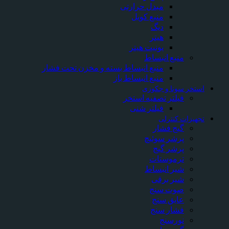
مبدل حرارتی
منبع کویل
دیگ
هیتر
یونیت هیتر
منبع انبساط
منبع انبساط بسته و مخزن تحت فشار
منبع انبساط باز
استخر سونا و جکوزی
فیلتر تصفیه استخر
فیلتر شنی
تجهیزات کنترلی
گیج فشار
پرشر سوئیچ
پرشر گیج
ترموستات
شیر انبساط
شیر برقی
صوت سنج
عایق سنج
فشار سنج
نورسنج