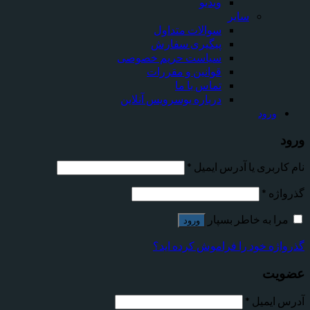
ویدیو
سایر
سوالات متداول
پیگیری سفارش
سیاست حریم خصوصی
قوانین و مقررات
تماس با ما
درباره یوسرویس آنلاین
ورود
ورود
نام کاربری یا آدرس ایمیل
*
گذرواژه
*
مرا به خاطر بسپار
ورود
گذرواژه خود را فراموش کرده اید؟
عضویت
آدرس ایمیل
*