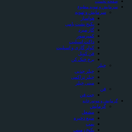
صفحه نخست
سرمایش و تهویه مطبوع
سرمایش و تهویه
هواساز
پکیج پشت بامی
گاز مبرد
کمپرسور
داکت اسپلیت
کولر گازی و اسپلیت
فن کویل
برج خنک کن
چیلر
چیلر جذبی
چیلر تراکمی
مینی چیلر
فن
جت فن
گرمایش و موتورخانه
گرمایش
مشعل
منبع ذخیره
پمپ
پکیج زمینی