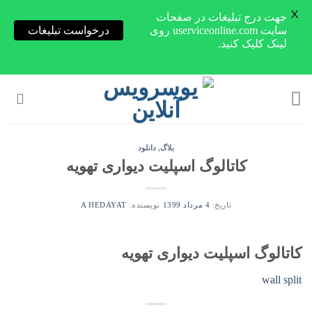
X
جهت درج تبلیغات در صفحات
سایت userviceonline.com روی
درخواست تبلیغات
لینک کلیک کنید.
Skip
to
content
بلاگ
,
دانلود
کاتالوگ اسپلیت دیواری تهویه
تاریخ:
4 مرداد 1399
نویسنده:
A HEDAYAT
کاتالوگ اسپلیت دیواری تهویه
wall split