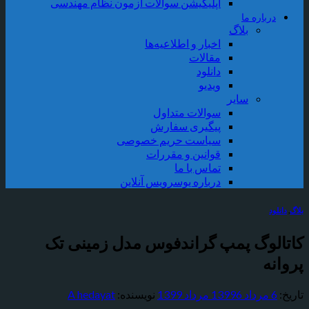
اپلیکیشن سوالات آزمون نظام مهندسی
درباره ما
بلاگ
اخبار و اطلاعیه‌ها
مقالات
دانلود
ویدیو
سایر
سوالات متداول
پیگیری سفارش
سیاست حریم خصوصی
قوانین و مقررات
تماس با ما
درباره یوسرویس آنلاین
بلاگ
,
دانلود
کاتالوگ پمپ گراندفوس مدل زمینی تک
پروانه
تاریخ:
6 مرداد 1399
6 مرداد 1399
نویسنده:
A hedayat