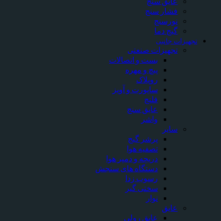
عایق سنج
فشار سنج
نورسنج
گیج دما
تجهیزات جانبی
تجهیزات صنعتی
بست و اتصالات
پیچ و مهره
روپلاک
ساپورت و آویز
فلنج
عایق سنج
واشر
سایر
پرشر گیج
تصفیه هوا
دریچه و دمپر هوا
دستگاه های سنجش
رسوب زدا
سختی گیر
نوار
عایق
عایق رولی