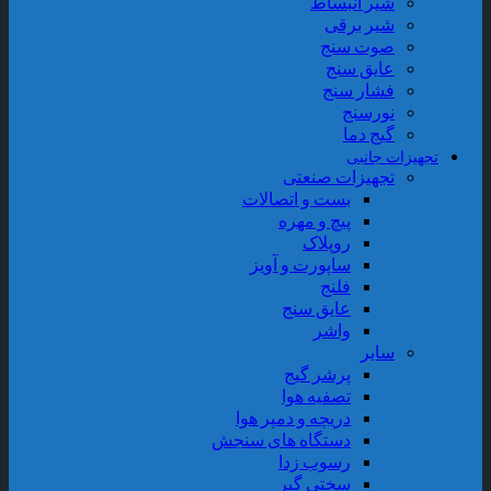
شیر انبساط
شیر برقی
صوت سنج
عایق سنج
فشار سنج
نورسنج
گیج دما
تجهیزات جانبی
تجهیزات صنعتی
بست و اتصالات
پیچ و مهره
روپلاک
ساپورت و آویز
فلنج
عایق سنج
واشر
سایر
پرشر گیج
تصفیه هوا
دریچه و دمپر هوا
دستگاه های سنجش
رسوب زدا
سختی گیر