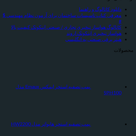
دانلود کاتالوگ و راهنما
معرفی کتاب تاسیسات ساختمان برای آزمون نظام مهندسی $
#
کاتالوگ هواساز تبخیری تجاری / صنعتی اینکوتک کیفیت بالا
هواساز تبخیری اینکوتک اروند
هیتر برقی صنعتی به انگلیسی
محصولات
پمپ تصفیه استخر ایمکس Emaux مدل
SPH100
پمپ تصفیه استخر هایواتر مدل HW2200