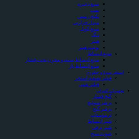
منبع ذخیره
پمپ
پکیج زمینی
مبدل حرارتی
منبع کویل
دیگ
هیتر
یونیت هیتر
منبع انبساط
منبع انبساط بسته و مخزن تحت فشار
منبع انبساط باز
استخر سونا و جکوزی
فیلتر تصفیه استخر
فیلتر شنی
تجهیزات کنترلی
گیج فشار
پرشر سوئیچ
پرشر گیج
ترموستات
شیر انبساط
شیر برقی
صوت سنج