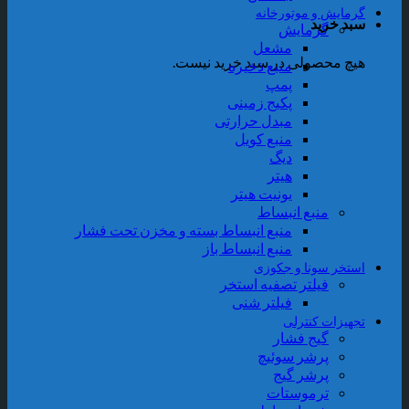
گرمایش و موتورخانه
سبد خرید
گرمایش
مشعل
هیچ محصولی در سبد خرید نیست.
منبع ذخیره
پمپ
پکیج زمینی
مبدل حرارتی
منبع کویل
دیگ
هیتر
یونیت هیتر
منبع انبساط
منبع انبساط بسته و مخزن تحت فشار
منبع انبساط باز
استخر سونا و جکوزی
فیلتر تصفیه استخر
فیلتر شنی
تجهیزات کنترلی
گیج فشار
پرشر سوئیچ
پرشر گیج
ترموستات