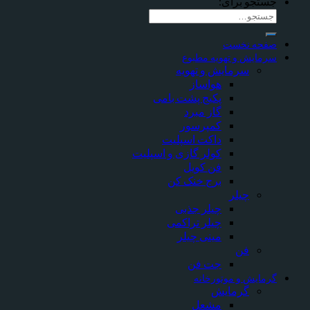
جستجو برای:
صفحه نخست
سرمایش و تهویه مطبوع
سرمایش و تهویه
هواساز
پکیج پشت بامی
گاز مبرد
کمپرسور
داکت اسپلیت
کولر گازی و اسپلیت
فن کویل
برج خنک کن
چیلر
چیلر جذبی
چیلر تراکمی
مینی چیلر
فن
جت فن
گرمایش و موتورخانه
گرمایش
مشعل