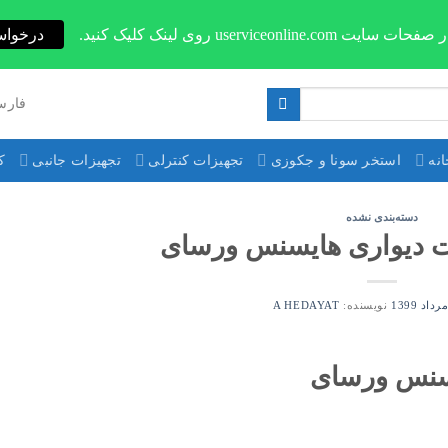
userviceonli روی لینک کلیک کنید.
درخواس
فارس
نه
استخر سونا و جکوزی
تجهیزات کنترلی
تجهیزات جانبی
ک
دسته‌بندی نشده
یت دیواری هایسنس ورسای
نویسنده:
A HEDAYAT
ایسنس ورسای