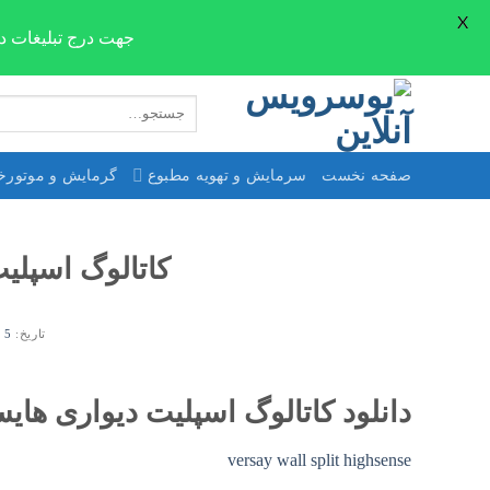
X
جهت درج تبلیغات در صفحات سایت ne.com
Skip
جستجو
to
برای:
content
صفحه نخست
سرمایش و تهویه مطبوع
گرمایش و موتورخا
کاتالوگ اسپل
تاریخ:
5 مرداد 1399
دانلود کاتالوگ اسپلیت دیواری ه
versay wall split highsense