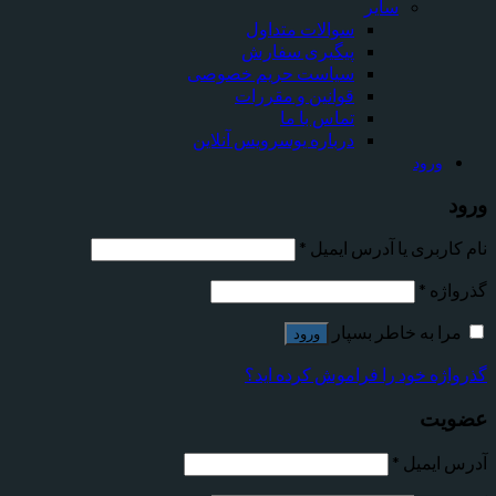
سایر
سوالات متداول
پیگیری سفارش
سیاست حریم خصوصی
قوانین و مقررات
تماس با ما
درباره یوسرویس آنلاین
ورود
ورود
نام کاربری یا آدرس ایمیل
*
گذرواژه
*
مرا به خاطر بسپار
ورود
گذرواژه خود را فراموش کرده اید؟
عضویت
آدرس ایمیل
*