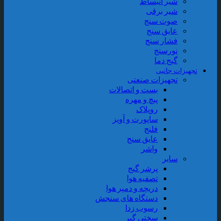
شیر انبساط
شیر برقی
صوت سنج
عایق سنج
فشار سنج
نورسنج
گیج دما
تجهیزات جانبی
تجهیزات صنعتی
بست و اتصالات
پیچ و مهره
روپلاک
ساپورت و آویز
فلنج
عایق سنج
واشر
سایر
پرشر گیج
تصفیه هوا
دریچه و دمپر هوا
دستگاه های سنجش
رسوب زدا
سختی گیر