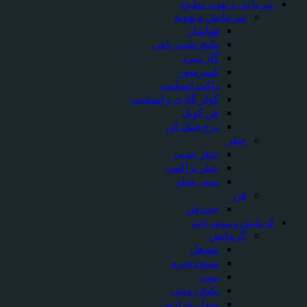
سرمایش و تهویه مطبوع
سرمایش و تهویه
هواساز
پکیج پشت بامی
گاز مبرد
کمپرسور
داکت اسپلیت
کولر گازی و اسپلیت
فن کویل
برج خنک کن
چیلر
چیلر جذبی
چیلر تراکمی
مینی چیلر
فن
جت فن
گرمایش و موتورخانه
گرمایش
مشعل
منبع ذخیره
پمپ
پکیج زمینی
مبدل حرارتی