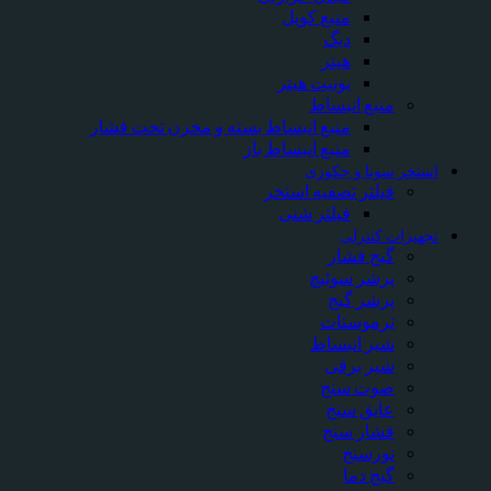
منبع کویل
دیگ
هیتر
یونیت هیتر
منبع انبساط
منبع انبساط بسته و مخزن تحت فشار
منبع انبساط باز
استخر سونا و جکوزی
فیلتر تصفیه استخر
فیلتر شنی
تجهیزات کنترلی
گیج فشار
پرشر سوئیچ
پرشر گیج
ترموستات
شیر انبساط
شیر برقی
صوت سنج
عایق سنج
فشار سنج
نورسنج
گیج دما