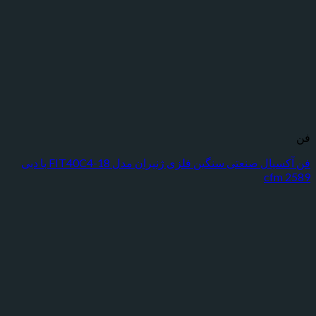
فن
فن آکسیال صنعتی سنگین فلزی ژنیران مدل FIT40C4-18 با دبی
2589 cfm