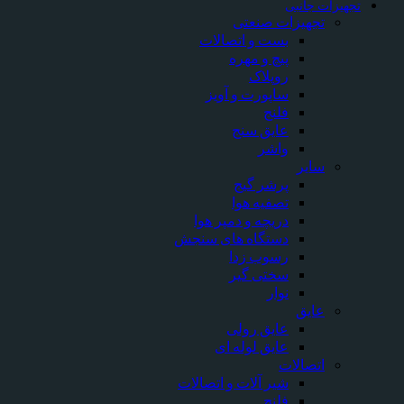
تجهیزات جانبی
تجهیزات صنعتی
بست و اتصالات
پیچ و مهره
روپلاک
ساپورت و آویز
فلنج
عایق سنج
واشر
سایر
پرشر گیج
تصفیه هوا
دریچه و دمپر هوا
دستگاه های سنجش
رسوب زدا
سختی گیر
نوار
عایق
عایق رولی
عایق لوله ای
اتصالات
شیر آلات و اتصالات
فلنج