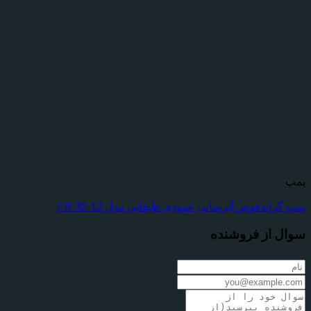
پمپ
پمپ گراندفوس آبرسانی عمودی طبقاتی مدل CR 32-12
سوال از فروشنده