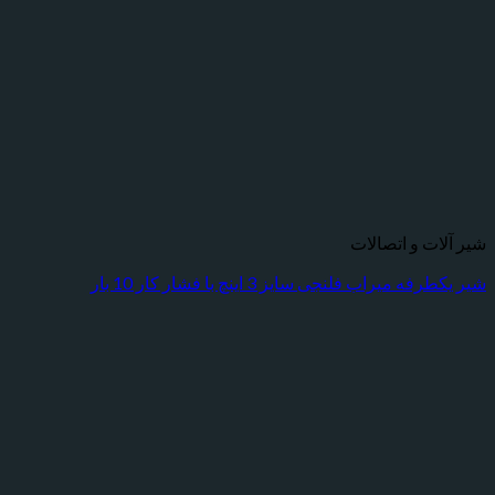
شیر آلات و اتصالات
شیر یکطرفه میراب فلنجی سایز 3 اینچ با فشار کار 10 بار