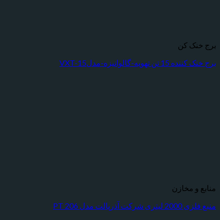
برج خنک کن
برج خنک کننده 15 تن تهویه-گالوانیزه-مدلVXT-15
منابع و مخازن
منبع فلزی 2000 لیتری شرکت آذرپالت مدل PT 206