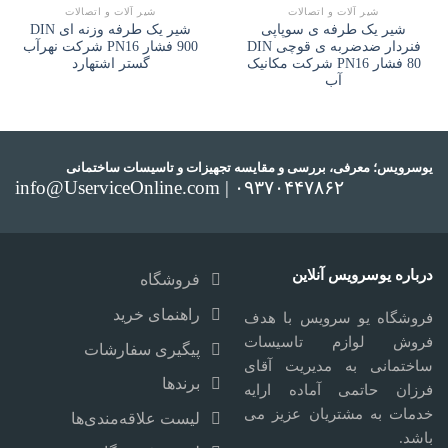
شیر آلات و اتصالات
شیر آلات و اتصالات
شیر یک طرفه ی سوپاپی
شیر یک طرفه وزنه ای DIN
فنردار ضدضربه ی قوچی DIN
900 فشار PN16 شرکت نهرآب
80 فشار PN16 شرکت مکانیک
گستر اشتهارد
آب
یوسرویس؛ معرفی، بررسی و مقایسه تجهیزات و تاسیسات ساختمانی
info@UserviceOnline.com | ۰۹۳۷۰۴۴۷۸۶۲
درباره یوسرویس آنلاین
فروشگاه
راهنمای خرید
فروشگاه یو سرویس با هدف
فروش لوازم تاسیسات
پیگیری سفارشات
ساختمانی به مدیریت آقای
برندها
فرزان حاتمی آماده ارایه
خدمات به مشتریان عزیز می
لیست علاقه‌مندی‌ها
باشد.