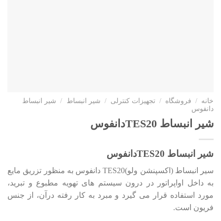
خانه
/
فروشگاه
/
تجهیزات کنترلی
/
شیر انبساط
/
شیر انبساط
دانفوس
شیر انبساط TES20دانفوس
شیر انبساط
TES20
دانفوس
سیر انبساط (اکسپنشن ولو)TES20 دانفوس به منظور تزریق مایع
به داخل اواپراتور در درون سیستم های تهویه مطبوع و تبرید،
مورد استفاده قرار می گیرد و مبرد به کار رفته درآن، از جنس
فریون است.