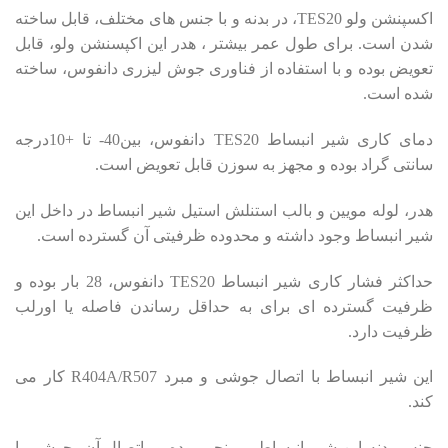
اکسپنشن ولو TES20، در بدنه و با جنس های مختلف، قابل ساخته
شدن است. برای طول عمر بیشتر ، هدر این اکپسنشن ولو، قابل
تعویض بوده و با استفاده از فناوری جوش لیزری دانفوس، ساخته
شده است.
دمای کاری شیر انبساط TES20 دانفوس، بین40- تا +10درجه
سانتی گراد بوده و مجهز به سوزن قابل تعویض است.
هدر، لوله مویین و بالب استنلش استیل شیر انبساط در داخل این
شیر انبساط وجود داشته و محدوده ظرفیتی آن گسترده است.
حداکثر فشار کاری شیر انبساط TES20 دانفوس، 28 بار بوده و
ظرفیت گسترده ای برای به حداقل رساندن فاصله یا اورلب
ظرفیت دارد.
این شیر انبساط با اتصال جوشی و مبرد R404A/R507 کار می
کند.
جنس بدنه این شیر انبساط ، برنجی بوده و اتصال آن، جوشی یا