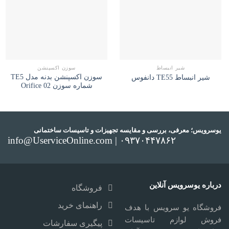
شیر انبساط
سوزن اکسپنشن
سوزن اکسپنشن بدنه مدل TE5
شیر انبساط TE55 دانفوس
شماره سوزن Orifice 02
یوسرویس؛ معرفی، بررسی و مقایسه تجهیزات و تاسیسات ساختمانی
info@UserviceOnline.com | ۰۹۳۷۰۴۴۷۸۶۲
درباره یوسرویس آنلاین
فروشگاه
راهنمای خرید
فروشگاه یو سرویس با هدف
فروش لوازم تاسیسات
پیگیری سفارشات