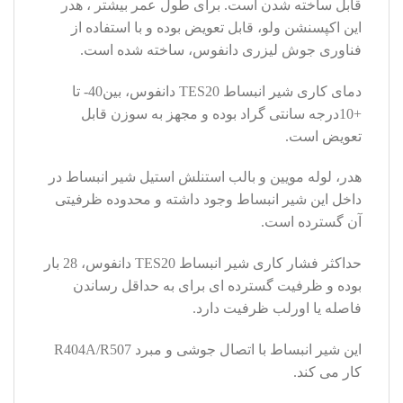
قابل ساخته شدن است. برای طول عمر بیشتر ، هدر
این اکپسنشن ولو، قابل تعویض بوده و با استفاده از
فناوری جوش لیزری دانفوس، ساخته شده است.
دمای کاری شیر انبساط TES20 دانفوس، بین40- تا
+10درجه سانتی گراد بوده و مجهز به سوزن قابل
تعویض است.
هدر، لوله مویین و بالب استنلش استیل شیر انبساط در
داخل این شیر انبساط وجود داشته و محدوده ظرفیتی
آن گسترده است.
حداکثر فشار کاری شیر انبساط TES20 دانفوس، 28 بار
بوده و ظرفیت گسترده ای برای به حداقل رساندن
فاصله یا اورلب ظرفیت دارد.
این شیر انبساط با اتصال جوشی و مبرد R404A/R507
کار می کند.