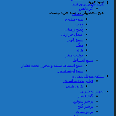
سبد خرید
گرمایش و موتورخانه
گرمایش
هیچ محصولی در سبد خرید نیست.
مشعل
منبع ذخیره
پمپ
پکیج زمینی
مبدل حرارتی
منبع کویل
دیگ
هیتر
یونیت هیتر
منبع انبساط
منبع انبساط بسته و مخزن تحت فشار
منبع انبساط باز
استخر سونا و جکوزی
فیلتر تصفیه استخر
فیلتر شنی
تجهیزات کنترلی
گیج فشار
پرشر سوئیچ
پرشر گیج
ترموستات