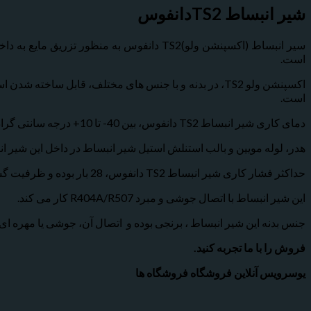
شیر انبساط
TS2
دانفوس
سیر انبساط (اکسپنشن ولو)TS2 دانفوس به من
است.
اکسپنشن ولو TS2، در بدنه و با جنس های مختلف، قابل س
است.
دمای کاری شیر انبساط TS2 دانفوس، بین 40- تا 10+ درجه سانتی گراد بوده و مجهز به سوزن قابل تعویض است.
هدر، لوله مویین و بالب استنلش استیل شیر انبساط در داخل این شیر 
حداکثر فشار کاری شیر انبساط TS2 دانفوس، 28 بار بوده و ظرفیت گسترده ای برای به حداقل رساندن فاصله یا اورلب ظرفیت دارد.
این شیر انبساط با اتصال جوشی و مبرد R404A/R507 کار می کند.
جنس بدنه این شیر انبساط ، برنجی بوده و اتصال آن، جوشی یا مهره ای
فروش را با ما تجربه کنید
.
یوسرویس آنلاین فروشگاه فروشگاه ها