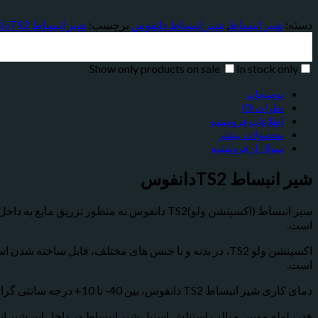
دسته:
شیر انبساط
,
شیر انبساط دانفوس
برچسب:
شیر انبساط TS2دانفوس
Show only products on sale
In stock only
توضیحات
نظرات (0)
اطلاعات فروشنده
محصولات بیشتر
سوال از فروشنده
شیر انبساط
TS2
دانفوس
سیر انبساط (اکسپنشن ولو)TS2 دانفوس به منظو
است.
اکسپنشن ولو TS2، در بدنه و با جنس های مختلف، قابل س
است.
دمای کاری شیر انبساط TS2 دانفوس، بین 40- تا 10+ درجه سانتی گراد بوده و مجهز به سوزن قابل تعویض است.
هدر، لوله مویین و بالب استنلش استیل شیر انبساط در داخل این شیر 