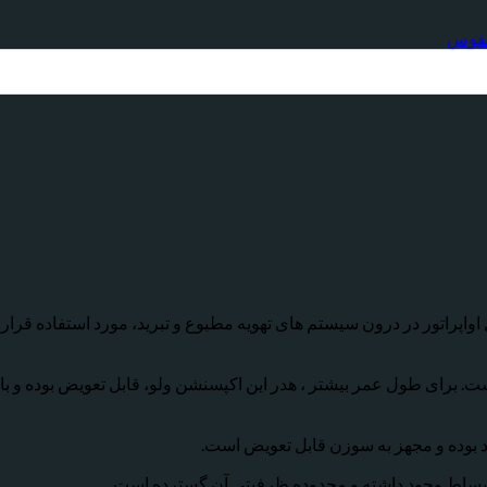
ر تزریق مایع به داخل اواپراتور در درون سیستم های تهویه مطبوع و تبرید، مورد استف
اخته شدن است. برای طول عمر بیشتر ، هدر این اکپسنشن ولو، قابل تعویض بود
انبساط وجود داشته و محدوده ظرفیتی آن گسترده است.