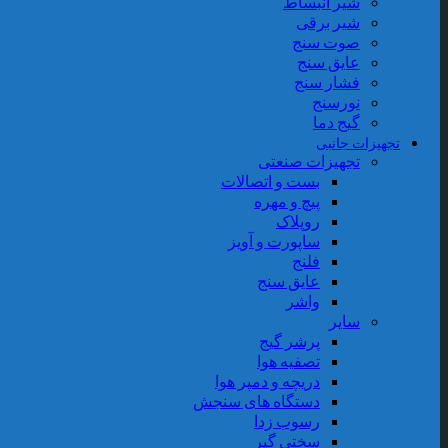
شیر انبساط
شیر برقی
صوت سنج
عایق سنج
فشار سنج
نورسنج
گیج دما
تجهیزات جانبی
تجهیزات صنعتی
بست و اتصالات
پیچ و مهره
روپلاک
ساپورت و آویز
فلنج
عایق سنج
واشر
سایر
پرشر گیج
تصفیه هوا
دریچه و دمپر هوا
دستگاه های سنجش
رسوب زدا
سختی گیر