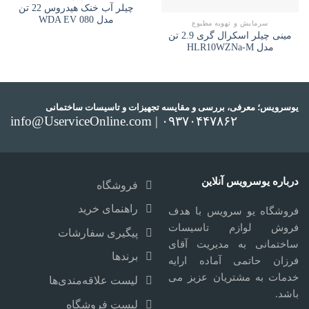
چیلر آب خنک هیدروس 22 تن
مدل WDA EV 080
سرمایش و تهویه مطبوع
مینی چیلر اسکرال گری 2.9 تن
مدل HLR10WZNa-M
یوسرویس؛ معرفی، بررسی و مقایسه تجهیزات و تاسیسات ساختمانی
info@UserviceOnline.com | ۰۹۳۷۰۴۴۷۸۶۲
درباره یوسرویس آنلاین
فروشگاه
راهنمای خرید
فروشگاه یو سرویس با هدف
فروش لوازم تاسیسات
پیگیری سفارشات
ساختمانی به مدیریت آقای
برندها
فرزان حاتمی آماده ارایه
خدمات به مشتریان عزیز می
لیست علاقه‌مندی‌ها
باشد.
لیست فروشگاه