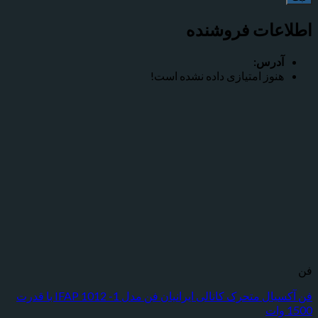
عات فروشنده
درس:
نوز امتیازی داده نشده است!
فن آکسیال متحرک کانالی ایرانیان فن مدل IFAP 1012 -1 با قدرت