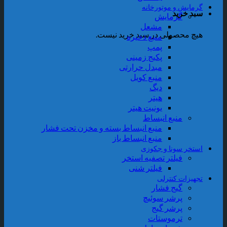
رمایش و موتورخانه
بد خرید
گرمایش
مشعل
یچ محصولی در سبد خرید نیست.
منبع ذخیره
پمپ
پکیج زمینی
مبدل حرارتی
منبع کویل
دیگ
هیتر
یونیت هیتر
منبع انبساط
منبع انبساط بسته و مخزن تحت فشار
منبع انبساط باز
ستخر سونا و جکوزی
فیلتر تصفیه استخر
فیلتر شنی
جهیزات کنترلی
گیج فشار
پرشر سوئیچ
پرشر گیج
ترموستات