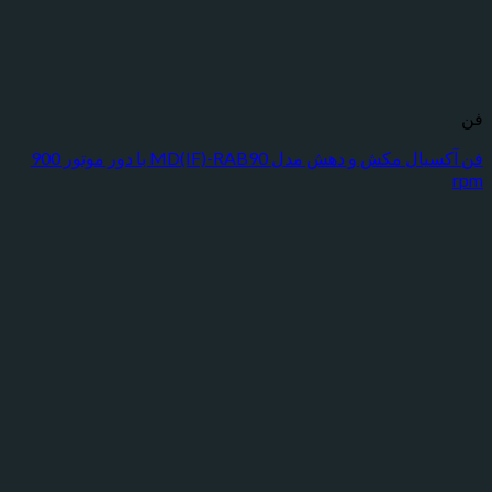
فن آکسیال مکش و دهش مدل MD(IF)-RAB90 با دور موتور 900