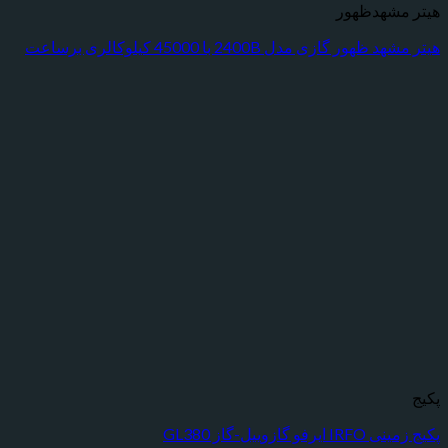
شهدظهور
ر گازی مدل 2400B با 45000 کیلوکالری برساعت
ازوییل-گاز GL380