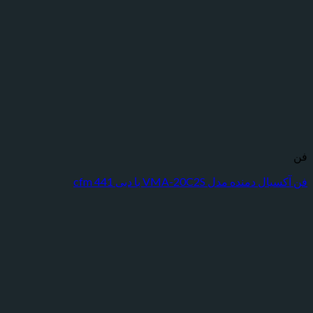
ده مدل VMA-20C2S با دبی 441 cfm