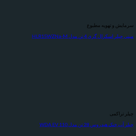
 و تهویه مطبوع
کرال گری 4 تن مدل HLR15WZNa-M
راکمی
هیدروس 28 تن مدل WDA EV 110