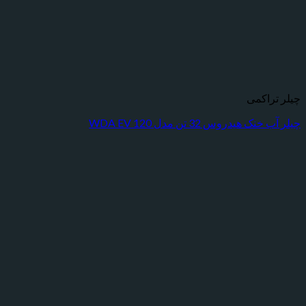
راکمی
هیدروس 32 تن مدل WDA EV 120