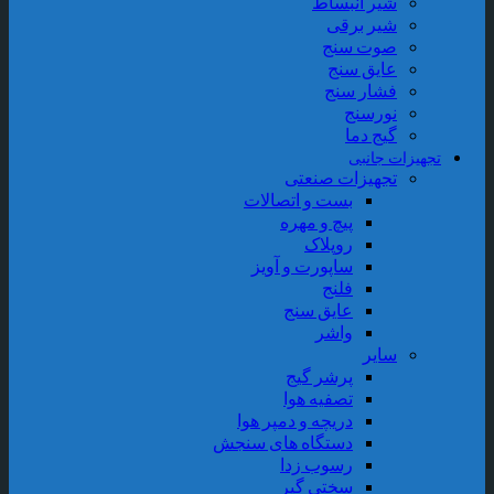
شیر انبساط
شیر برقی
صوت سنج
عایق سنج
فشار سنج
نورسنج
گیج دما
جهیزات جانبی
تجهیزات صنعتی
بست و اتصالات
پیچ و مهره
روپلاک
ساپورت و آویز
فلنج
عایق سنج
واشر
سایر
پرشر گیج
تصفیه هوا
دریچه و دمپر هوا
دستگاه های سنجش
رسوب زدا
سختی گیر