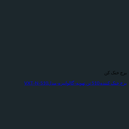
ک کن
هویه-گالوانیزه-مدلVXT-N-510