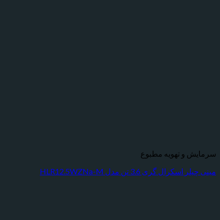
 و تهویه مطبوع
رال گری 3.6 تن مدل HLR12.5WZNa-M