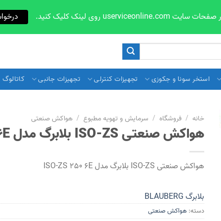
userviceon روی لینک کلیک کنید.
درخوا
استخر سونا و جکوزی
تجهیزات کنترلی
تجهیزات جانبی
کاتالوگ و 
خانه
/
فروشگاه
/
سرمایش و تهویه مطبوع
/
هواکش صنعتی
هواکش صنعتی ISO-ZS بلابرگ مدل ISO-ZS 250 6E
هواکش صنعتی ISO-ZS بلابرگ مدل ISO-ZS 250 6E
بلابرگ BLAUBERG
دسته:
هواکش صنعتی