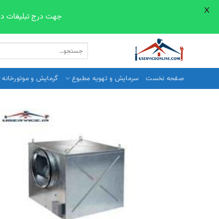
X
جهت درج تبلیغات در صفحات سایت line.com
Skip
جستجو
to
برای:
content
صفحه نخست
سرمایش و تهویه مطبوع
گرمایش و موتورخانه