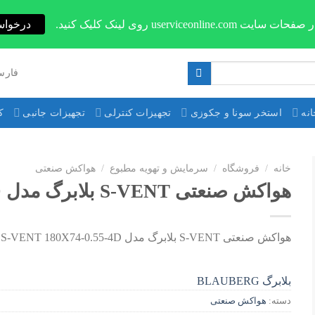
userviceonli روی لینک کلیک کنید.
درخواس
فارس
نه
استخر سونا و جکوزی
تجهیزات کنترلی
تجهیزات جانبی
ک
خانه
/
فروشگاه
/
سرمایش و تهویه مطبوع
/
هواکش صنعتی
هواکش صنعتی S-VENT بلابرگ مدل S-VENT 180X74-0.55-4D
هواکش صنعتی S-VENT بلابرگ مدل S-VENT 180X74-0.55-4D
بلابرگ BLAUBERG
دسته:
هواکش صنعتی