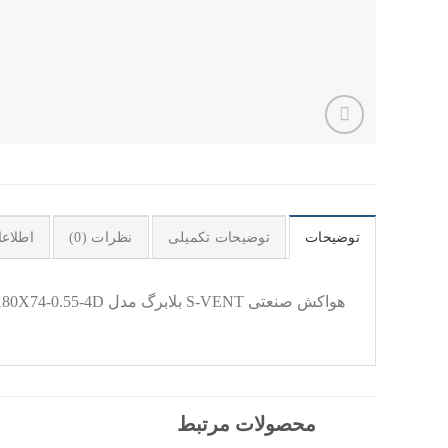
توضیحات
توضیحات تکمیلی
نظرات (0)
اطلاع
هواکش صنعتی S-VENT بلابرگ مدل S-VENT 180X74-0.55-4D
محصولات مرتبط