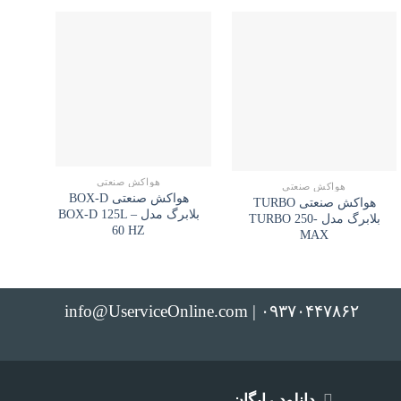
هواکش صنعتی
هواکش صنعتی
هواکش صنعتی BOX-D
هواکش صنعتی TURBO
بلابرگ مدل BOX-D 125L –
بلابرگ مدل TURBO 250-
60 HZ
MAX
info@UserviceOnline.com | ۰۹۳۷۰۴۴۷۸۶۲
دانلود رایگان