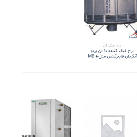
برج خنک کن
برج خنک کننده 10 تن پرتو
آبگردان-فایبرگلاس-مدلMB-10