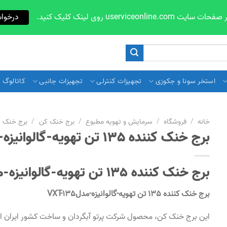
userviceon روی لینک کلیک کنید.
درخوا
استخر سونا و جکوزی
تجهیزات کنترلی
تجهیزات جانبی
کاتالوگ و 
خانه
/
فروشگاه
/
سرمایش و تهویه مطبوع
/
برج خنک کن
/
برج خنک ک
برج خنک کننده 135 تن تهویه-گالوانیزه-مدلVXT-135
برج خنک کننده 135 تن تهویه-گالوانیزه-مدلVXT-135
برج خنک کننده 135 تن تهویه-گالوانیزه-مدل
135
VXT-
این برج خنک کن، محصول شرکت پرتو آبگردان و ساخت کشور ایران اس