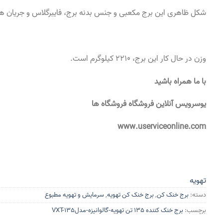
شکل ظاهری این برج مکعبی و جنس بدنه برج، فایبرگلاس و جریان ه
وزن در حال کار این برج، 2210 کیلوگرم است.
با ما همراه باشید
یوسرویس آنلاین فروشگاه فروشگاه ها
www.userviceonline.com
تهویه
دسته:
برج خنک کن
,
برج خنک کن تهویه
,
سرمایش و تهویه مطبوع
برچسب:
برج خنک کننده 135 تن تهویه-گالوانیزه-مدلVXT-135