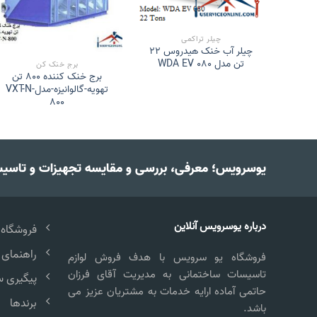
چیلر تراکمی
چیلر آب خنک هیدروس 22
بوع
مینی چیلر اسکرال دایکین 3
تن مدل WDA EV 080
برج خنک کن
برج خنک کننده 800 تن
تهویه-گالوانیزه-مدلVXT-N-
800
یوسرویس؛ معرفی، بررسی و مقایسه تجهیزات و تاسی
درباره یوسرویس آنلاین
فروشگاه
راهنمای 
فروشگاه یو سرویس با هدف فروش لوازم
تاسیسات ساختمانی به مدیریت آقای فرزان
پیگیری 
حاتمی آماده ارایه خدمات به مشتریان عزیز می
برندها
باشد.