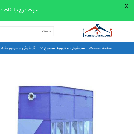
X
جهت درج تبلیغات در صفحات سایت line.com
Skip
جستجو
to
برای:
content
صفحه نخست
سرمایش و تهویه مطبوع
گرمایش و موتورخانه