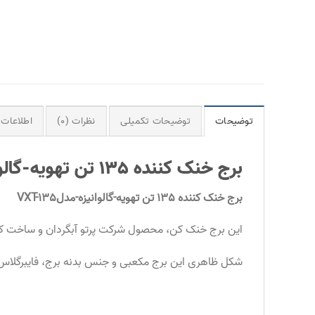
توضیحات
توضیحات تکمیلی
نظرات (0)
اطلاعات 
برج خنک کننده 135 تن تهویه-گالوانیزه-مدلVXT-135
برج خنک کننده 135 تن تهویه-گالوانیزه-مدل
135
VXT-
این برج خنک کن، محصول شرکت پرتو آبگردان و ساخت کشو
شکل ظاهری این برج مکعبی و جنس بدنه برج، فایبرگلاس