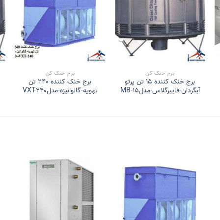
برج خنک کن
برج خنک کن
برج خنک کننده 15 تن پرتو
برج خنک کننده 240 تن
آبگردان-فایبرگلاس-مدلMB-15
تهویه-گالوانیزه-مدلVXT-240