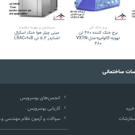
برج خنک کن
سرمایش و تهویه مطبوع
برج خنک کننده 480 تن
مینی چیلر هوا خنک اسکرال
تهویه-گالوانیزه-مدلVXT-N-
اشنایدر 5.4 تن LRAC090B
480
سات ساختمانی
انجمن‌های یوسرویس
خرید
کاریابی یوسرویس
سفارشات
سوالات و آزمون نظام مهندسی و..