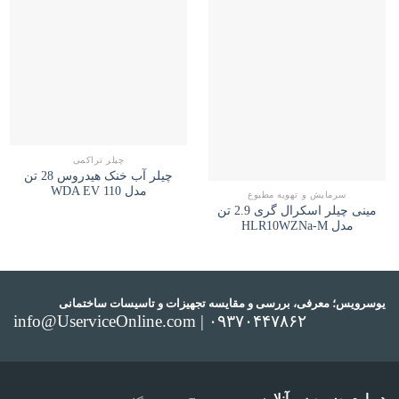
چیلر تراکمی
چیلر آب خنک هیدروس 28 تن
مدل WDA EV 110
سرمایش و تهویه مطبوع
مینی چیلر اسکرال گری 2.9 تن
مدل HLR10WZNa-M
یوسرویس؛ معرفی، بررسی و مقایسه تجهیزات و تاسیسات ساختمانی
info@UserviceOnline.com | ۰۹۳۷۰۴۴۷۸۶۲