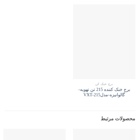
برج خنک کن
برج خنک کننده 215 تن تهویه-
گالوانیزه-مدلVXT-215
محصولات مرتبط