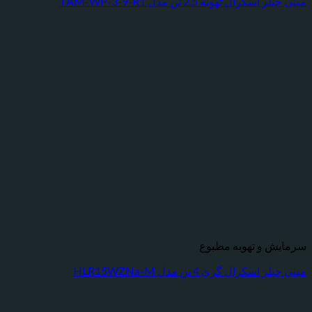
رال تهویه 2.5 تن مدل TAM-WP-3-9-R1
 و تهویه مطبوع
کرال گری 4 تن مدل HLR15WZNa-M