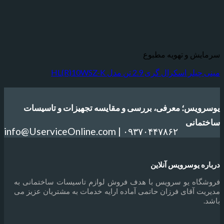
 و تهویه مطبوع
کرال گری 2.9 تن مدل HL(R)10WSZ-K
س؛ معرفی، بررسی و مقایسه تجهیزات و تاسیسات
انی
info@UserviceOnline.com | ۰۹۳۷۰۴۴۷۸۶۲
یوسرویس آنلاین
ه یو سرویس با هدف فروش لوازم تاسیسات ساختمانی به
آقای فرزان حاتمی آماده ارایه خدمات به مشتریان عزیز می