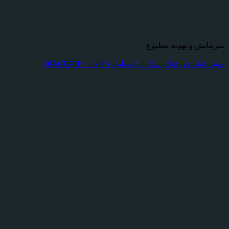
 و تهویه مطبوع
هوا خنک اسکرال اشنایدر 2.85 تن LRAC041B