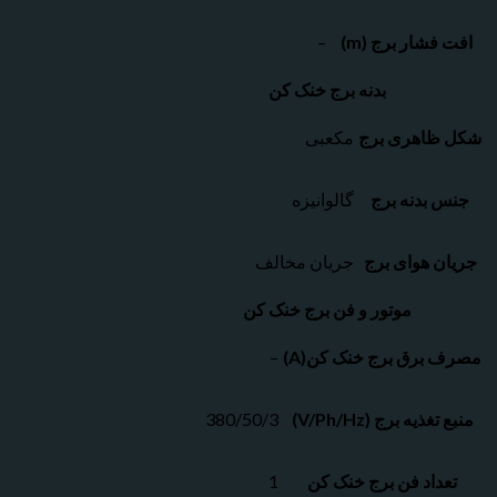
شار برج (m)
–
بدنه برج خنک کن
اهری برج
مکعبی
بدنه برج
گالوانیزه
 هوای برج
جریان مخالف
موتور و فن برج خنک کن
برق برج خنک کن(A)
–
ذیه برج (V/Ph/Hz)
380/50/3
داد فن برج خنک کن
1