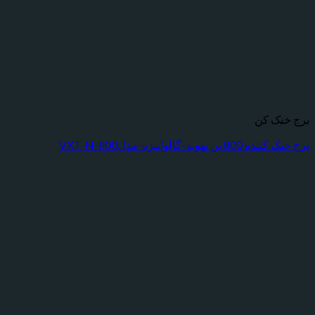
ک کن
هویه-گالوانیزه-مدلVXT-N-800