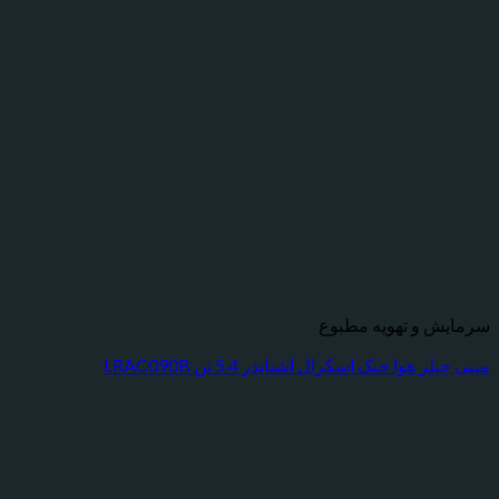
 و تهویه مطبوع
 هوا خنک اسکرال اشنایدر 5.4 تن LRAC090B