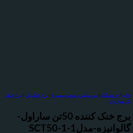
روشگاه
/
سرمایش و تهویه مطبوع
/
برج خنک کن
/
برج خنک
اول
برج خنک کننده 50تن ساراول-
یزه-مدلSCT50-1-1