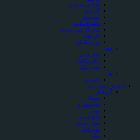
پکیج پشت بامی
گاز مبرد
کمپرسور
داکت اسپلیت
کولر گازی و اسپلیت
فن کویل
برج خنک کن
چیلر
چیلر جذبی
چیلر تراکمی
مینی چیلر
فن
جت فن
رمایش و موتورخانه
گرمایش
مشعل
منبع ذخیره
پمپ
پکیج زمینی
مبدل حرارتی
منبع کویل
دیگ