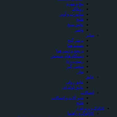
پیچ و مهره
روپلاک
ساپورت و آویز
فلنج
عایق سنج
واشر
سایر
پرشر گیج
تصفیه هوا
دریچه و دمپر هوا
دستگاه های سنجش
رسوب زدا
سختی گیر
نوار
عایق
عایق رولی
عایق لوله ای
اتصالات
شیر آلات و اتصالات
فلنج
اتالوگ و نرم افزار
کاتالوگ و راهنما