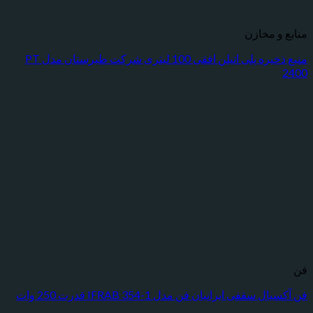
 مخازن
منبع ذخیره پلی اتیلن افقی 100 لیتری شرکت طبرستان مدل PT
قفی ایرانیان فن مدل IFRAB 354-1 قدرت 250 وات