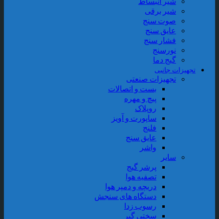
شیر انبساط
شیر برقی
صوت سنج
عایق سنج
فشار سنج
نورسنج
گیج دما
جهیزات جانبی
تجهیزات صنعتی
بست و اتصالات
پیچ و مهره
روپلاک
ساپورت و آویز
فلنج
عایق سنج
واشر
سایر
پرشر گیج
تصفیه هوا
دریچه و دمپر هوا
دستگاه های سنجش
رسوب زدا
سختی گیر