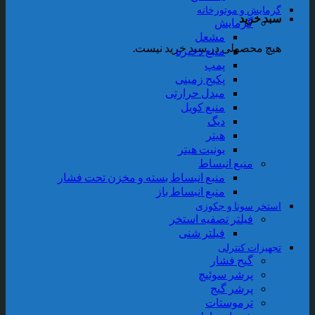
رمایش و موتورخانه
بد خرید
گرمایش
مشعل
یچ محصولی در سبد خرید نیست.
منبع ذخیره
پمپ
پکیج زمینی
مبدل حرارتی
منبع کویل
دیگ
هیتر
یونیت هیتر
منبع انبساط
منبع انبساط بسته و مخزن تحت فشار
منبع انبساط باز
ستخر سونا و جکوزی
فیلتر تصفیه استخر
فیلتر شنی
جهیزات کنترلی
گیج فشار
پرشر سوئیچ
پرشر گیج
ترموستات