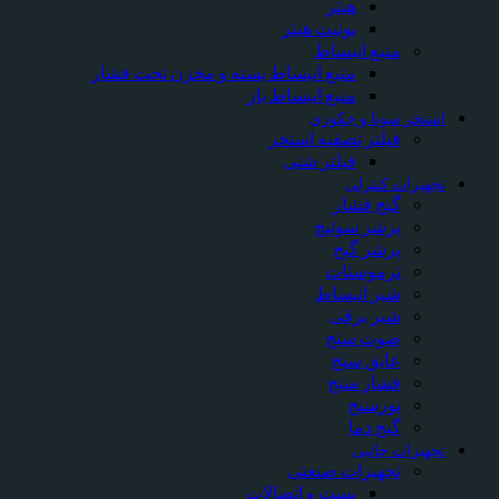
هیتر
یونیت هیتر
منبع انبساط
منبع انبساط بسته و مخزن تحت فشار
منبع انبساط باز
ستخر سونا و جکوزی
فیلتر تصفیه استخر
فیلتر شنی
جهیزات کنترلی
گیج فشار
پرشر سوئیچ
پرشر گیج
ترموستات
شیر انبساط
شیر برقی
صوت سنج
عایق سنج
فشار سنج
نورسنج
گیج دما
جهیزات جانبی
تجهیزات صنعتی
بست و اتصالات