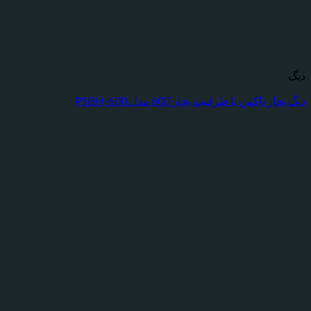
اکمن با ظرفیت بخار 600 مدل PSBH-600