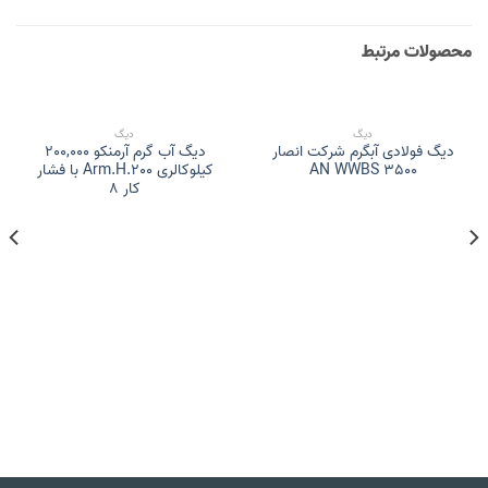
محصولات مرتبط
دیگ
دیگ
دیگ فولادی آبگرم شرکت انصار
دیگ آب گرم آرمنکو 200,000
AN WWBS 3500
کیلوکالری Arm.H.200 با فشار
کار 8