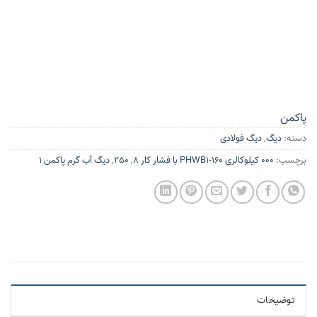
پاکمن
دسته:
دیگ
,
دیگ فولادی
برچسب:
000 کیلوکالری PHWB1-160 با فشار کار 8
,
250
,
دیگ آب گرم پاکمن 1
توضیحات