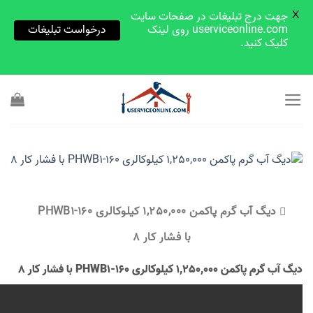
X
جهت درج تبلیغات در صفحات سایت
userviceonline.com روی لینک
درخواست تبلیغات
کلیک کنید.
Skip
to
content
دیگ آب گرم پاکمن 1,250,000 کیلوکالری PHWB1-160
با فشار کار 8
دیگ آب گرم پاکمن 1,250,000 کیلوکالری PHWB1-160 با فشار کار 8