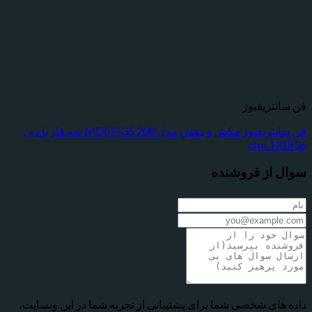
تریفیوژ
فن سانتریفیوژ مکش و دهش مدل MD(IF)GS 200 سه فاز با دبی
13
از فروشنده
ای شخصی شما برای پشتیبانی از تجربه شما در این وبسایت،