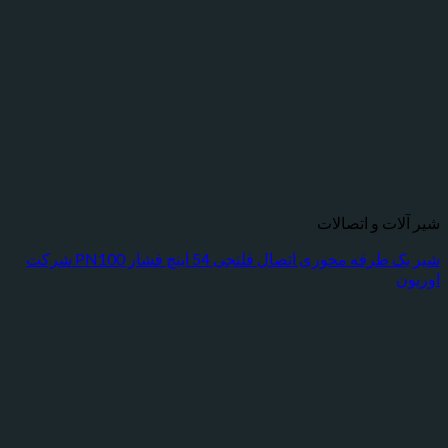
ت و اتصالات
شیر یک طرفه محوری اتصال فلنجی 54 اینچ فشار PN100 شرکت