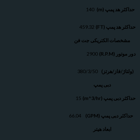
 هد پمپ (m)
140
هد پمپ (FT)
459.32
صات الکتریکی جت فن
 (R.P.M)
2900
ژ/فاز/هرتز)
380/3/50
دبی پمپ
بی پمپ (m^3/hr)
15
ر دبی پمپ (GPM)
66.04
ابعاد هیتر