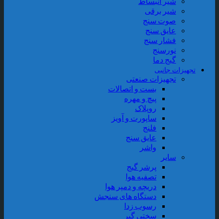
شیر انبساط
شیر برقی
صوت سنج
عایق سنج
فشار سنج
نورسنج
گیج دما
جهیزات جانبی
تجهیزات صنعتی
بست و اتصالات
پیچ و مهره
روپلاک
ساپورت و آویز
فلنج
عایق سنج
واشر
سایر
پرشر گیج
تصفیه هوا
دریچه و دمپر هوا
دستگاه های سنجش
رسوب زدا
سختی گیر