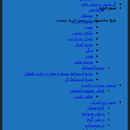
رمایش و موتورخانه
بد خرید
گرمایش
مشعل
یچ محصولی در سبد خرید نیست.
منبع ذخیره
پمپ
پکیج زمینی
مبدل حرارتی
منبع کویل
دیگ
هیتر
یونیت هیتر
منبع انبساط
منبع انبساط بسته و مخزن تحت فشار
منبع انبساط باز
ستخر سونا و جکوزی
فیلتر تصفیه استخر
فیلتر شنی
جهیزات کنترلی
گیج فشار
پرشر سوئیچ
پرشر گیج
ترموستات