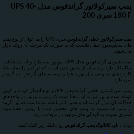
پمپ سيرکولاتور گراندفوس مدل UPS 40-
 200
رکولاتور خطی گراندفوس
سری UPS را می توان از نوع پمپ
نتریفیوژ خطی دانست که به صورت تک مرحله ای روانه بازار
د.
پمپ عمودی گراندفوس مدل UPS، موتور استاندارد و آب بند شافت
ل دارد و بدنه آن از جنس چدن است که در کنار راندمان بالا،
های متنوعی مثل تهویه هوا و سیستم های گردش آب گرم و
د.
پمپ سیرکولاتور خطی گراندفوس UPSاز نوع اتصال کوتاه یا کوپل
است و این امر به این معنا است که پمپ و موتور در واحدهای
ه ای قرار گرفته اند و همین امر باعث شده است که این گروه
 ها، نسبت به پمپ های محصور شده با روتور، حساسیت
نسبت به آلودگی های موجود در مایعات دارند.
نلود
کاتالوگ پمپ گراندفوس
روی لینک زیر کلیک کنید.