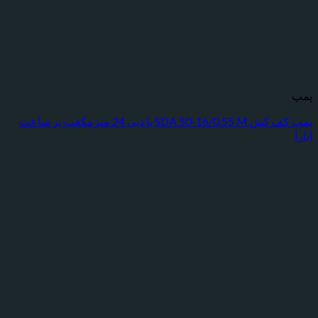
پمپ کف کش SDA 50-16/0.55 M با دبی 24 مترمکعب بر ساعت