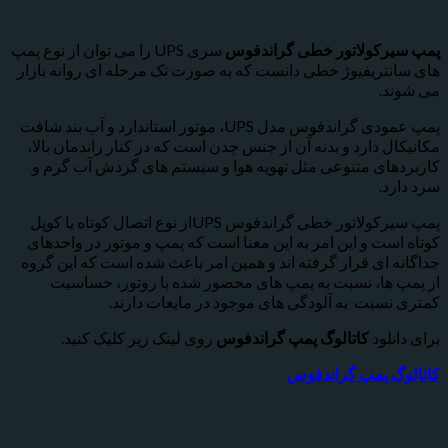
رکولاتور خطی گراندفوس
سری UPS را می توان از نوع پمپ
نتریفیوژ خطی دانست که به صورت تک مرحله ای روانه بازار
د.
پمپ عمودی گراندفوس مدل UPS، موتور استاندارد و آب بند شافت
ل دارد و بدنه آن از جنس چدن است که در کنار راندمان بالا،
های متنوعی مثل تهویه هوا و سیستم های گردش آب گرم و
د.
پمپ سیرکولاتور خطی گراندفوس UPSاز نوع اتصال کوتاه یا کوپل
ست و این امر به این معنا است که پمپ و موتور در واحدهای
 ای قرار گرفته اند و همین امر باعث شده است که این گروه
 ها، نسبت به پمپ های محصور شده با روتور، حساسیت
نسبت به آلودگی های موجود در مایعات دارند.
نلود
کاتالوگ پمپ گراندفوس
روی لینک زیر کلیک کنید.
گ پمپ گراندفوس