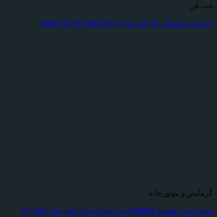
نگی بلابرگ مدل AXIS-JET-KI-450-2/4-U
 و موتورخانه
2000 لیتری شرکت آذرپالت مدل PT 168