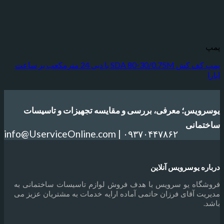
پمپ کف کش SDA 80-30/0.75M با دبی 24 مترمکعب بر ساعت
س؛ معرفی، بررسی و مقایسه تجهیزات و تاسیسات
انی
info@UserviceOnline.com | ۰۹۳۷۰۴۴۷۸۶۲
یوسرویس آنلاین
ه یو سرویس با هدف فروش لوازم تاسیسات ساختمانی به
آقای فرزان حاتمی آماده ارایه خدمات به مشتریان عزیز می