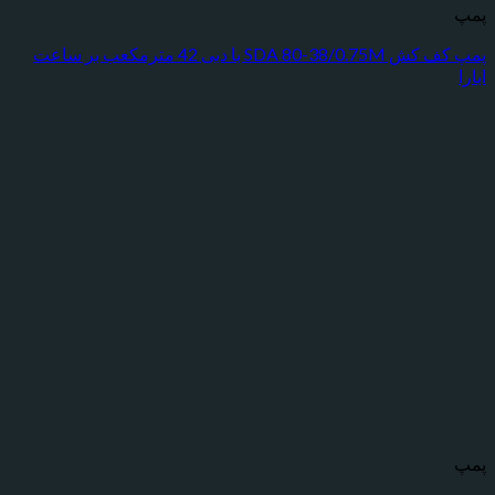
پمپ کف کش SDA 80-38/0.75M با دبی 42 مترمکعب بر ساعت