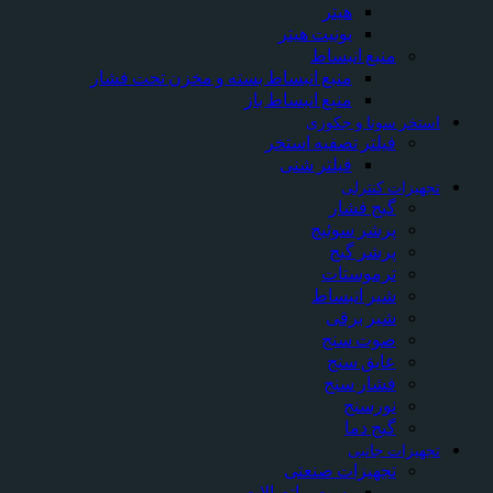
هیتر
یونیت هیتر
منبع انبساط
منبع انبساط بسته و مخزن تحت فشار
منبع انبساط باز
ستخر سونا و جکوزی
فیلتر تصفیه استخر
فیلتر شنی
جهیزات کنترلی
گیج فشار
پرشر سوئیچ
پرشر گیج
ترموستات
شیر انبساط
شیر برقی
صوت سنج
عایق سنج
فشار سنج
نورسنج
گیج دما
جهیزات جانبی
تجهیزات صنعتی
بست و اتصالات