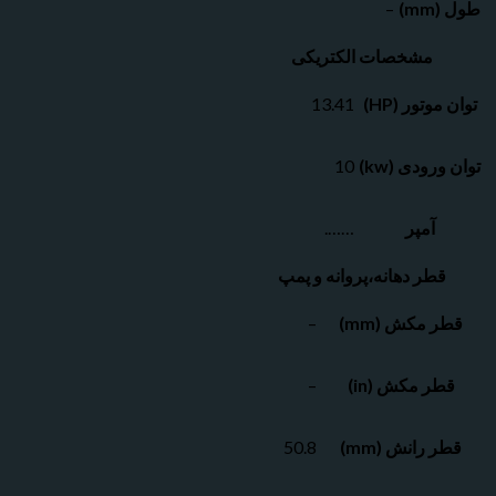
–
مشخصات الکتریکی
تور (HP)
13.41
ودی (kw)
10
آمپر
…….
طر دهانه،پروانه و پمپ
مکش (mm)
–
ر مکش (in)
–
رانش (mm)
50.8