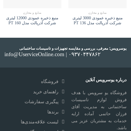
منابع و مخازن
منابع و مخازن
منبع ذخیره عمودی 3000 لیتری
منبع ذخیره عمودی 12000 لیتری
شرکت آذرپالت مدل PT 136
شرکت آذرپالت مدل PT 160
یوسرویس؛ معرفی، بررسی و مقایسه تجهیزات و تاسیسات ساختمانی
info@UserviceOnline.com | ۰۹۳۷۰۴۴۷۸۶۲
درباره یوسرویس آنلاین
فروشگاه
راهنمای خرید
فروشگاه یو سرویس با هدف
فروش لوازم تاسیسات
پیگیری سفارشات
ساختمانی به مدیریت آقای
برندها
فرزان حاتمی آماده ارایه
خدمات به مشتریان عزیز می
لیست علاقه‌مندی‌ها
باشد.