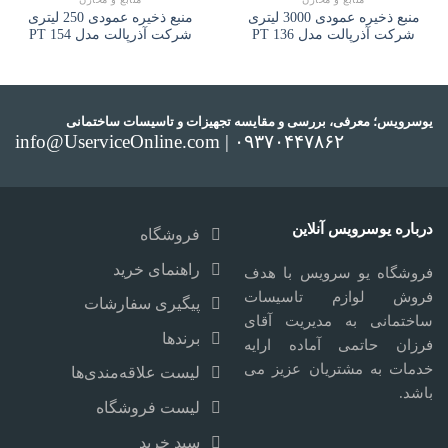
منبع ذخیره عمودی 3000 لیتری
منبع ذخیره عمودی 250 لیتری
شرکت آذرپالت مدل PT 136
شرکت آذرپالت مدل PT 154
یوسرویس؛ معرفی، بررسی و مقایسه تجهیزات و تاسیسات ساختمانی
info@UserviceOnline.com | ۰۹۳۷۰۴۴۷۸۶۲
درباره یوسرویس آنلاین
فروشگاه
راهنمای خرید
فروشگاه یو سرویس با هدف
فروش لوازم تاسیسات
پیگیری سفارشات
ساختمانی به مدیریت آقای
برندها
فرزان حاتمی آماده ارایه
خدمات به مشتریان عزیز می
لیست علاقه‌مندی‌ها
باشد.
لیست فروشگاه
سبد خرید